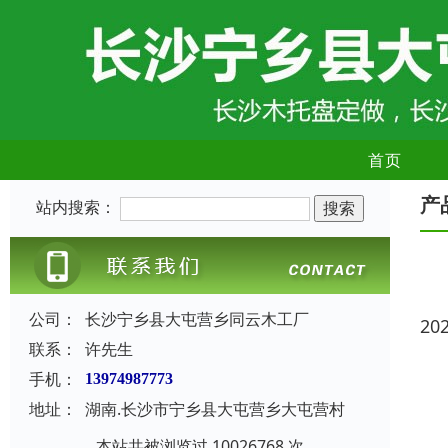
首页
产
站内搜索：
公司：
长沙宁乡县大屯营乡同云木工厂
20
联系：
许先生
手机：
13974987773
地址：
湖南.长沙市宁乡县大屯营乡大屯营村
本站共被浏览过 10026768 次