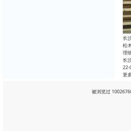
长
松
理
长
22-
更
被浏览过 10026