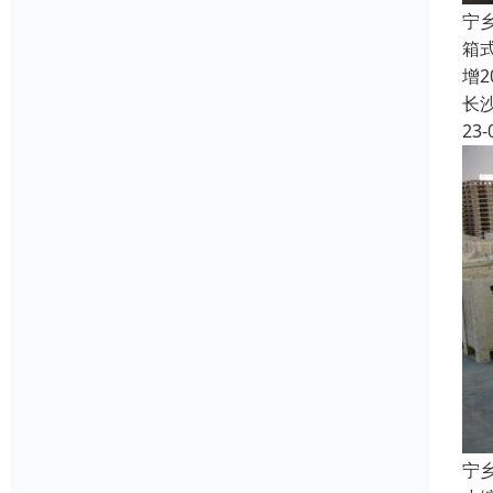
宁
箱
增
长
23-
宁