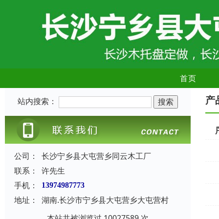
首页
产
站内搜索：
公司：
长沙宁乡县大屯营乡同云木工厂
联系：
许先生
手机：
13974987773
地址：
湖南.长沙市宁乡县大屯营乡大屯营村
本站共被浏览过 10027589 次