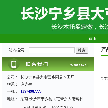
首页
产
站内搜索：
公司：
长沙宁乡县大屯营乡同云木工厂
20
联系：
许先生
手机：
13974987773
地址：
湖南.长沙市宁乡县大屯营乡大屯营村
本站共被浏览过 10017136 次