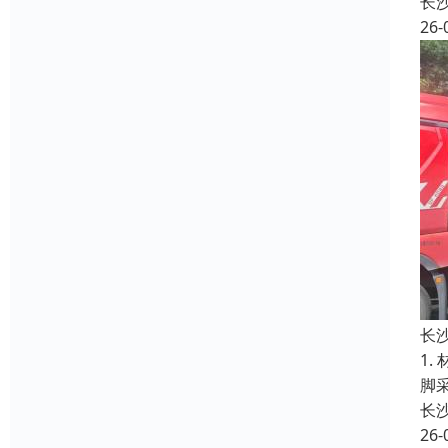
长
26-
长
1
脚
长
26-