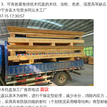
；3、可有效避免传统木托盘的木结、虫蛀、色差、湿度高等缺点
沙宁乡县大屯营乡同云木工厂
07-15 17:30:57
面议
沙木托盘加工厂推荐电话
托盘以原木为材料，进行干燥定型处理，减少水分，消除内应力
块，采用具有防脱功能的射钉（个别情况采用螺母结构）将型材