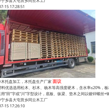
沙宁乡县大屯营乡同云木工厂
07-15 17:28:51
面议
沙木托盘加工，木托盘生产厂家
. 材料优选选用松木、杉木、杨木等高强度硬木，含水率≤20%，板
采用“田”字或“川”字型设计，底板、纵梁、垫木之间以镀锌螺丝
沙宁乡县大屯营乡同云木工厂
07-15 17:26:10