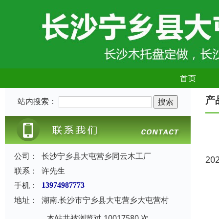
首页
产
站内搜索：
公司：
长沙宁乡县大屯营乡同云木工厂
20
联系：
许先生
手机：
13974987773
地址：
湖南.长沙市宁乡县大屯营乡大屯营村
本站共被浏览过 10017580 次