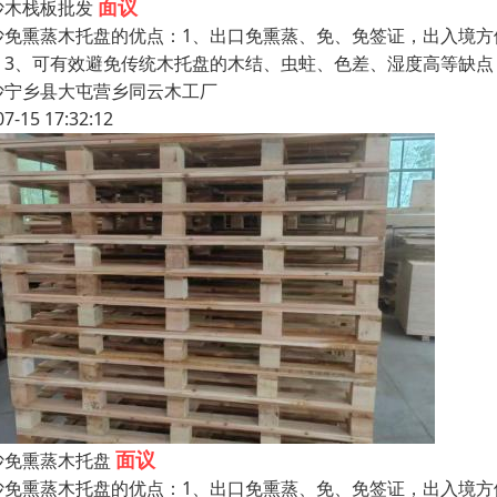
面议
沙木栈板批发
沙免熏蒸木托盘的优点：1、出口免熏蒸、免、免签证，出入境方
；3、可有效避免传统木托盘的木结、虫蛀、色差、湿度高等缺点
沙宁乡县大屯营乡同云木工厂
07-15 17:32:12
面议
沙免熏蒸木托盘
沙免熏蒸木托盘的优点：1、出口免熏蒸、免、免签证，出入境方