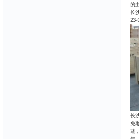
的
长
23-
长
免
蒸
侵