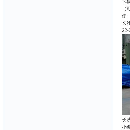
卡
（
使
长
22-
长
小