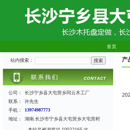
首页
产
站内搜索：
公司：
长沙宁乡县大屯营乡同云木工厂
20
联系：
许先生
手机：
13974987773
地址：
湖南.长沙市宁乡县大屯营乡大屯营村
本站共被浏览过 10022165 次