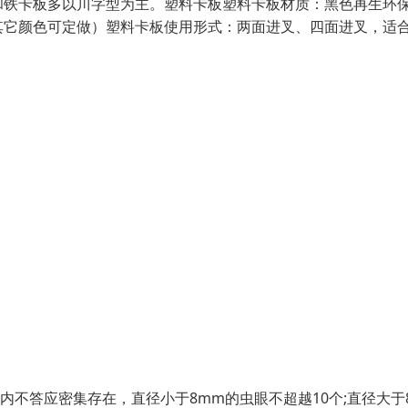
和铁卡板多以川字型为主。塑料卡板塑料卡板材质：黑色再生环
其它颜色可定做）塑料卡板使用形式：两面进叉、四面进叉，适
内不答应密集存在，直径小于8mm的虫眼不超越10个;直径大于