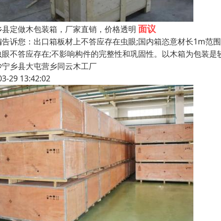
面议
乡县定做木包装箱，厂家直销，价格透明
编告诉您：出口箱板材上不答应存在虫眼;国内箱恣意材长1m范围
虫眼不答应存在;不影响构件的完整性和巩固性。以木箱为包装是
沙宁乡县大屯营乡同云木工厂
03-29 13:42:02