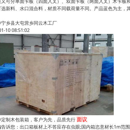
板又可分单面卡板（四面入叉）、双面卡板（两面入叉）木卡板
可选新料、水口混合料，材质不同载荷量不同。产品蓝色为主，
沙宁乡县大屯营乡同云木工厂
01-10 08:51:02
面议
沙定制木包装箱，客户为先，品质先行
编告诉您：出口箱板材上不答应存在虫眼;国内箱恣意材长1m范围