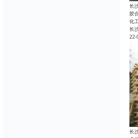
长
胶
化
长
22-
长