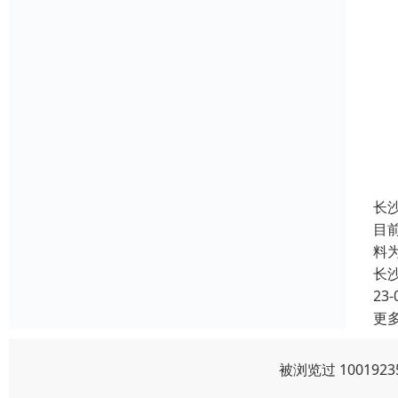
长
目
料
长
23-
更
被浏览过 10019