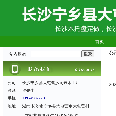
首页
公
站内搜索：
公司：
长沙宁乡县大屯营乡同云木工厂
20
联系：
许先生
手机：
13974987773
地址：
湖南.长沙市宁乡县大屯营乡大屯营村
本站共被浏览过 10019235 次