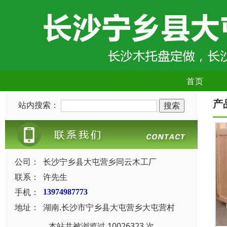
首页
产
站内搜索：
公司：
长沙宁乡县大屯营乡同云木工厂
联系：
许先生
手机：
13974987773
地址：
湖南.长沙市宁乡县大屯营乡大屯营村
本站共被浏览过 10026323 次